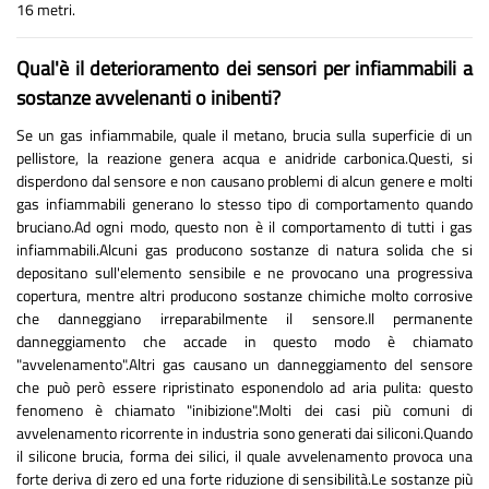
16 metri.
Qual'è il deterioramento dei sensori per infiammabili a
sostanze avvelenanti o inibenti?
Se un gas infiammabile, quale il metano, brucia sulla superficie di un
pellistore, la reazione genera acqua e anidride carbonica.Questi, si
disperdono dal sensore e non causano problemi di alcun genere e molti
gas infiammabili generano lo stesso tipo di comportamento quando
bruciano.Ad ogni modo, questo non è il comportamento di tutti i gas
infiammabili.Alcuni gas producono sostanze di natura solida che si
depositano sull'elemento sensibile e ne provocano una progressiva
copertura, mentre altri producono sostanze chimiche molto corrosive
che danneggiano irreparabilmente il sensore.Il permanente
danneggiamento che accade in questo modo è chiamato
"avvelenamento".Altri gas causano un danneggiamento del sensore
che può però essere ripristinato esponendolo ad aria pulita: questo
fenomeno è chiamato "inibizione".Molti dei casi più comuni di
avvelenamento ricorrente in industria sono generati dai siliconi.Quando
il silicone brucia, forma dei silici, il quale avvelenamento provoca una
forte deriva di zero ed una forte riduzione di sensibilità.Le sostanze più