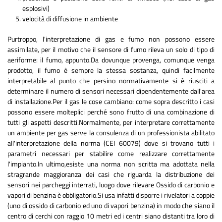
esplosivi)
velocità di diffusione in ambiente
Purtroppo, l'interpretazione di gas e fumo non possono essere
assimilate, per il motivo che il sensore di fumo rileva un solo di tipo di
aeriforme: il fumo, appunto.Da dovunque provenga, comunque venga
prodotto, il fumo è sempre la stessa sostanza, quindi facilmente
interpretabile al punto che persino normativamente si è riusciti a
determinare il numero di sensori necessari dipendentemente dall'area
di installazione.Per il gas le cose cambiano: come sopra descritto i casi
possono essere molteplici perché sono frutto di una combinazione di
tutti gli aspetti descritti.Normalmente, per interpretare correttamente
un ambiente per gas serve la consulenza di un professionista abilitato
all'interpretazione della norma (CEI 60079) dove si trovano tutti i
parametri necessari per stabilire come realizzare correttamente
l'impianto.In ultimo,esiste una norma non scritta ma adottata nella
stragrande maggioranza dei casi che riguarda la distribuzione dei
sensori nei parcheggi interrati, luogo dove rilevare Ossido di carbonio e
vapori di benzina è obbligatorio.Si usa infatti disporre i rivelatori a coppie
(uno di ossido di carbonio ed uno di vapori benzina) in modo che siano il
centro di cerchi con raggio 10 metri ed i centri siano distanti tra loro di