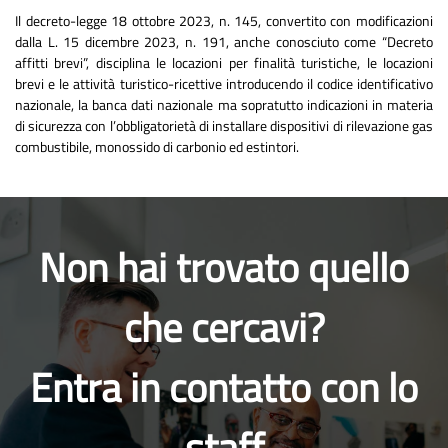
Il decreto-legge 18 ottobre 2023, n. 145, convertito con modificazioni
dalla L. 15 dicembre 2023, n. 191, anche conosciuto come “Decreto
affitti brevi”, disciplina le locazioni per finalità turistiche, le locazioni
brevi e le attività turistico-ricettive introducendo il codice identificativo
nazionale, la banca dati nazionale ma sopratutto indicazioni in materia
di sicurezza con l’obbligatorietà di installare dispositivi di rilevazione gas
combustibile, monossido di carbonio ed estintori.
Non hai trovato quello
che cercavi?
Entra in contatto con lo
staff