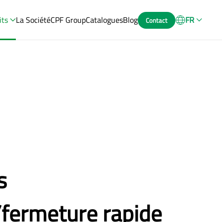
its
La Société
CPF Group
Catalogues
Blog
FR
Contact
s
/fermeture rapide