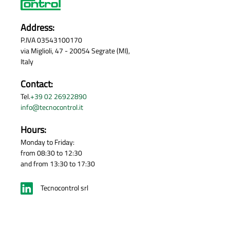
Address:
P.IVA 03543100170
via Miglioli, 47 - 20054 Segrate (MI),
Italy
Contact:
Tel.
+39 02 26922890
info@tecnocontrol.it
Hours:
Monday to Friday:
from 08:30 to 12:30
and from 13:30 to 17:30
Tecnocontrol srl