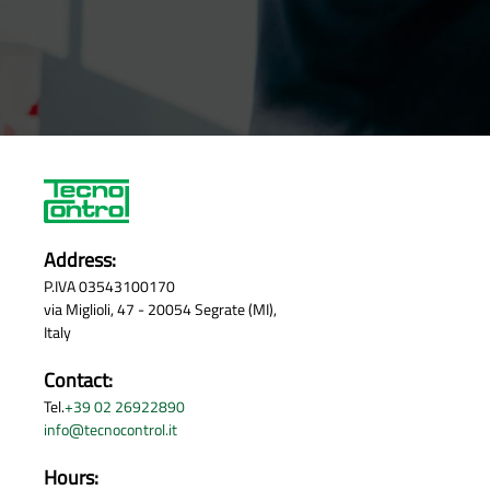
Address:
P.IVA 03543100170
via Miglioli, 47 - 20054 Segrate (MI),
Italy
Contact:
Tel.
+39 02 26922890
info@tecnocontrol.it
Hours: