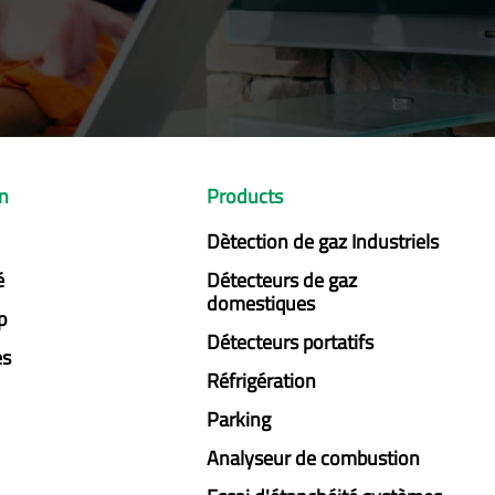
on
Products
Dètection de gaz Industriels
é
Détecteurs de gaz
domestiques
p
Détecteurs portatifs
es
Réfrigération
Parking
Analyseur de combustion