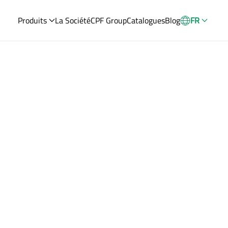
Produits
La Société
CPF Group
Catalogues
Blog
FR