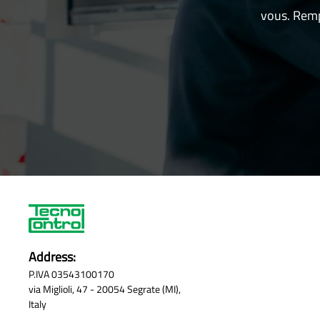
vous. Remp
Address:
P.IVA 03543100170
via Miglioli, 47 - 20054 Segrate (MI),
Italy