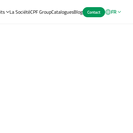
its
La Société
CPF Group
Catalogues
Blog
FR
Contact