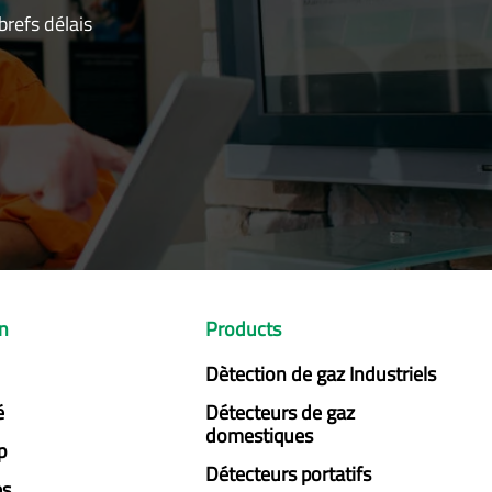
refs délais
on
Products
Dètection de gaz Industriels
é
Détecteurs de gaz
domestiques
p
Détecteurs portatifs
es