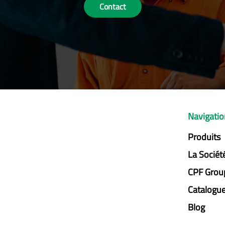
Contact
Navigati
Produits
La Sociét
CPF Grou
Catalogu
Blog