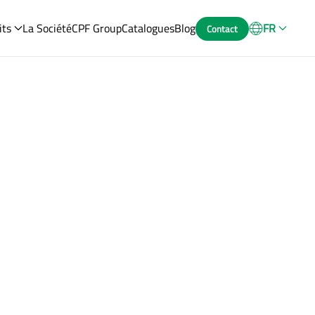
its
La Société
CPF Group
Catalogues
Blog
FR
Contact