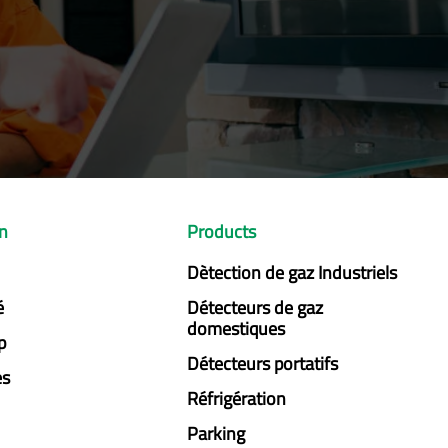
on
Products
Dètection de gaz Industriels
é
Détecteurs de gaz
domestiques
p
Détecteurs portatifs
es
Réfrigération
Parking