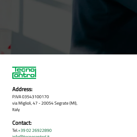
Address:
P.IVA 03543100170
via Miglioli, 47 - 20054 Segrate (MI),
Italy
Contact:
Tel.
+39 02 26922890
info@tecnocontrol.it