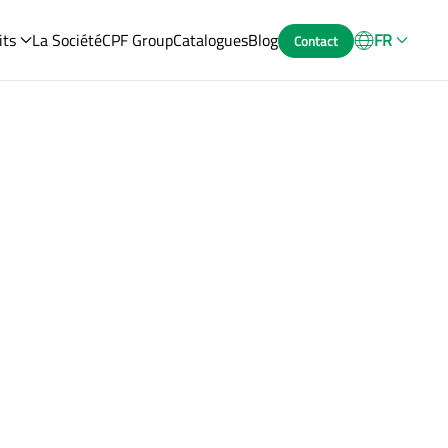
its
La Société
CPF Group
Catalogues
Blog
FR
Contact