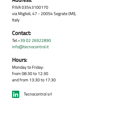
P.IVA 03543100170
via Miglioli, 47 - 20054 Segrate (MI),
Italy
Contact:
Tel.
+39 02 26922890
info@tecnocontrol.it
Hours:
Monday to Friday:
from 08:30 to 12:30
and from 13:30 to 17:30
Tecnocontrol srl